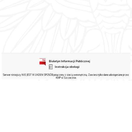
Biuletyn Informacji Publicznej
Instrukcja obsługi
Serwer niniejszy NIE JEST W ŻADEN SPOSÓB połączony z siecią wewnętrzną. Zawiera tylko dane udostępniane przez
KWP w Szczecinie.