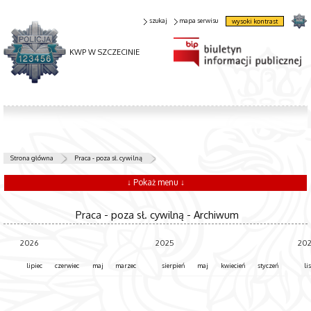
szukaj
mapa serwisu
wysoki kontrast
KWP W SZCZECINIE
Strona główna
Praca - poza sł. cywilną
↓ Pokaż menu ↓
Praca - poza sł. cywilną - Archiwum
2026
2025
20
lipiec
czerwiec
maj
marzec
sierpień
maj
kwiecień
styczeń
li